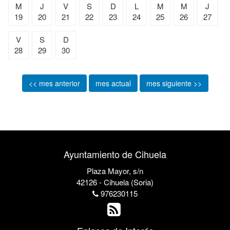
M
J
V
S
D
L
M
M
J
19
20
21
22
23
24
25
26
27
V
S
D
28
29
30
<< mes anterior
mes actual
mes siguiente >>
Ayuntamiento de Cihuela
Plaza Mayor, s/n
42126 - Cihuela (Soria)
976230115