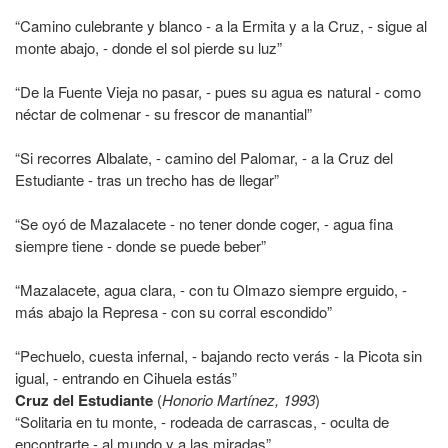
“Camino culebrante y blanco - a la Ermita y a la Cruz, - sigue al
monte abajo, - donde el sol pierde su luz”
“De la Fuente Vieja no pasar, - pues su agua es natural - como
néctar de colmenar - su frescor de manantial”
“Si recorres Albalate, - camino del Palomar, - a la Cruz del
Estudiante - tras un trecho has de llegar”
“Se oyó de Mazalacete - no tener donde coger, - agua fina
siempre tiene - donde se puede beber”
“Mazalacete, agua clara, - con tu Olmazo siempre erguido, -
más abajo la Represa - con su corral escondido”
“Pechuelo, cuesta infernal, - bajando recto verás - la Picota sin
igual, - entrando en Cihuela estás”
Cruz del Estudiante
(
Honorio Martínez, 1993
)
“Solitaria en tu monte, - rodeada de carrascas, - oculta de
encontrarte - al mundo y a las miradas”