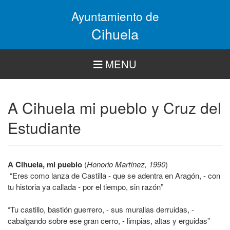
Pasar
Ayuntamiento de
al
contenido
Cihuela
principal
MENU
A Cihuela mi pueblo y Cruz del
Estudiante
A Cihuela, mi pueblo
(
Honorio Martínez, 1990
)
“Eres como lanza de Castilla - que se adentra en Aragón, - con
tu historia ya callada - por el tiempo, sin razón”
“Tu castillo, bastión guerrero, - sus murallas derruidas, -
cabalgando sobre ese gran cerro, - limpias, altas y erguidas”